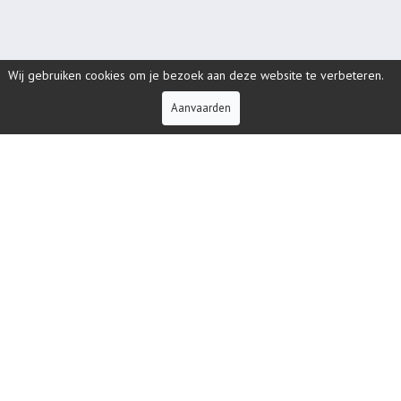
Wij gebruiken cookies om je bezoek aan deze website te verbeteren.
KLANTENZONE
Klantenzone
Aanvaarden
BEKIJK
WIE IS DE RUYCK?
De Ruyck Paul, familiebedrijf uit Oudenaarde (België) met
meer dan 50 jaar ervaring
en aan de 3de generatie toe;
uw specialist in
confectie van werk- en veiligheidskledij
.